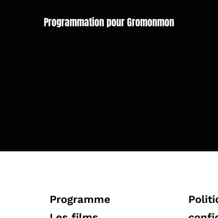
Programmation pour Gromonmon
Programme
Polit
Les films
confi