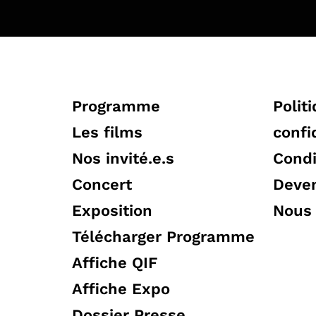
Programme
Polit
Les films
confi
Nos invité.e.s
Condi
Concert
Deven
Exposition
Nous 
Télécharger Programme
Affiche QIF
Affiche Expo
Dossier Presse