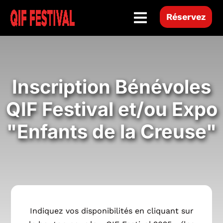
Hamburger Toggle Menu
Réservez
Inscription Bénévoles
QIF Festival et/ou Expo
"Enfants de la Creuse"
Indiquez vos disponibilités en cliquant sur