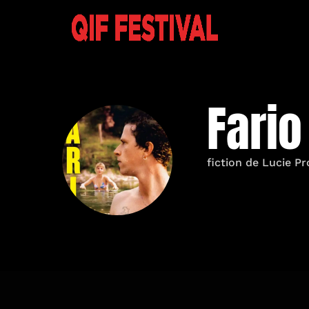
Fario
fiction de Lucie P