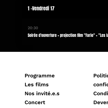
1 -Vendredi 17
20:30
Soirée d'ouverture + projection film "Fario" + "Les 
Programme
Polit
Les films
confi
Nos invité.e.s
Condi
Concert
Deven