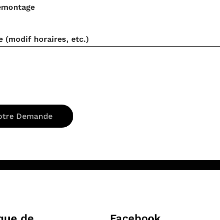
émontage
(modif horaires, etc.)
ique de
Facebook