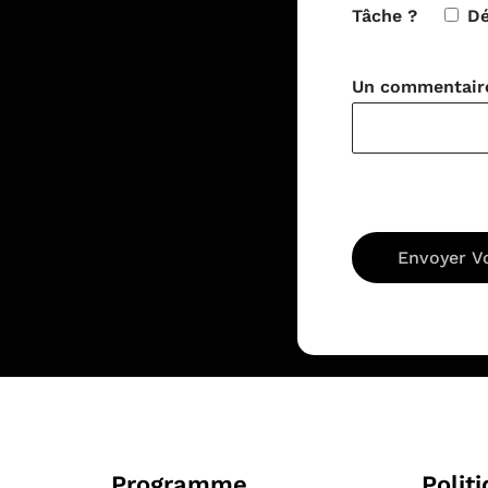
Tâche ?
D
Un commentaire 
Programme
Polit