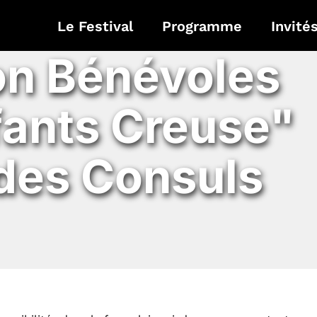
Le Festival
Programme
Invité
ion Bénévoles
fants Creuse"
des Consuls