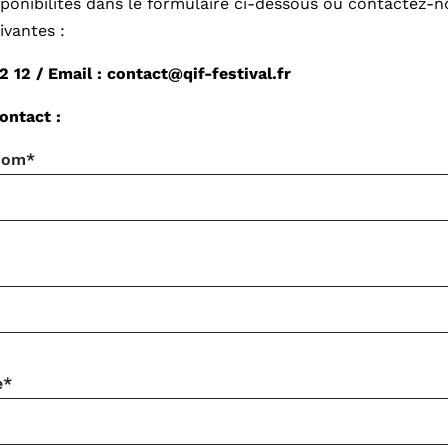
sponibilités dans le formulaire ci-dessous ou contactez-
vantes :
12 12 / Email : contact@qif-festival.fr
ontact :
Nom*
e*