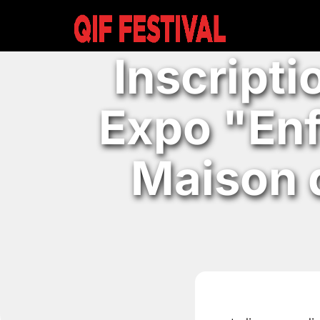
Inscript
Expo "En
Maison 